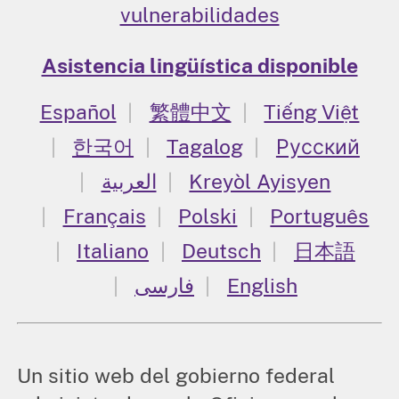
vulnerabilidades
Asistencia lingüística disponible
Español
繁體中文
Tiếng Việt
한국어
Tagalog
Русский
العربية
Kreyòl Ayisyen
Français
Polski
Português
Italiano
Deutsch
日本語
فارسی
English
Un sitio web del gobierno federal